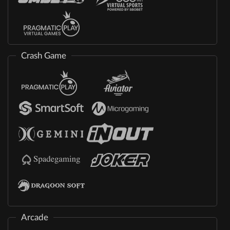
Crash Game
Arcade