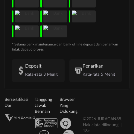
* Selama bank maintenance dan bank offline deposit dan penarikan
tidak dapat diproses
Deposit
Penarikan
Rata-rata 3 Menit
Rata-rata 5 Menit
Bersertifikasi
Tanggung
Browser
Dari
Jawab
Yang
Bermain
Didukung
©2026 JURAGAN88.
Hak cipta dilindungi |
18+