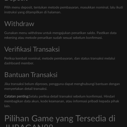
Pilih menu deposit, tentukan metode pembayaran, masukkan nominal, lalu ikuti
instruksi yang ditampilkan di halaman.
Withdraw
Gunakan menu withdraw untuk mengajukan penarikan saldo. Pastikan data
rekening atau metode penarikan sudah sesuai sebelum konfirmasi.
Verifikasi Transaksi
Periksa kembali nominal, metode pembayaran, dan status transaksi melalui
dashboard member.
Bantuan Transaksi
Jika transaksi belum diproses, pengguna dapat menghubungi bantuan dengan
menyertakan detail transaksi.
Catatan penting:
Selalu periksa detail transaksi sebelum konfirmasi. Hindari
membagikan data akun, kode keamanan, atau informasi pribadi kepada pihak
lain.
Pilihan Game yang Tersedia di