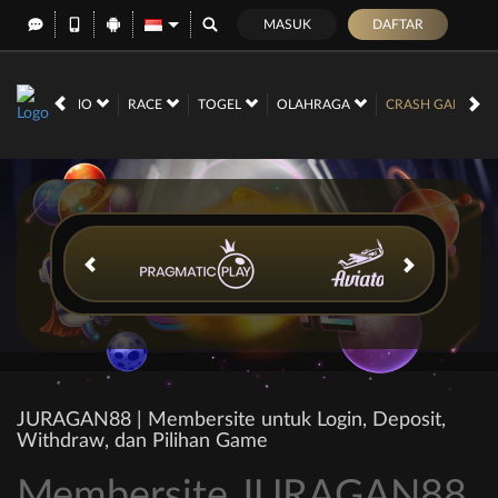
MASUK
DAFTAR
LIVE CASINO
RACE
TOGEL
OLAHRAGA
CRASH GAME
JURAGAN88 | Membersite untuk Login, Deposit,
Withdraw, dan Pilihan Game
Membersite JURAGAN88